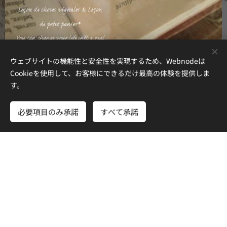
ウェブサイトの機能性と安全性を実現するため、Webnodeは
Cookieを使用して、お客様にできるだけ最高の体験を提供しま
す。
Head Office
Yokosuka city KANAGAWA
必要項目のみ承諾
すべて承諾
さあ、はじめよう
無料でホームページを作成しよう！
野の花薬草工房 IWATE：
〒028-6101 岩手県二戸市福岡字下川又17-3
MORIOKA 北の工房：
〒020-0133 岩手県盛岡市青山3丁目36－1 セレクト青山
301
岩手は作業所なのでお手紙はとどきません。